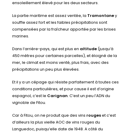
ensoleillement élevé pour les deux secteurs.
La partie maritime est assez ventée, la
Tramontane
y
souffle assez fort et les faibles précipitations sont
compensées par la fraîcheur apportée par les brises
marines.
Dans l’arrière-pays, qui est plus en
altitude
(jusqu’à
450 mètres pour certaines parcelles), et éloigné de la
mer, le climat est moins venté, plus frais, avec des
précipitations un peu plus élevées.
Et il y a un cépage qui résiste parfaitement à toutes ces
conditions particulières, et pour cause il est d’origine
espagnol, c’est le
Carignan
. C’est un peu l’ADN du
vignoble de Fitou.
Car à Fitou, on ne produit que des vins
rouges
et c’est
d’ailleurs la plus vieille AOC de vins rouges du
Languedoc, puisqu’elle date de 1948. A côté du