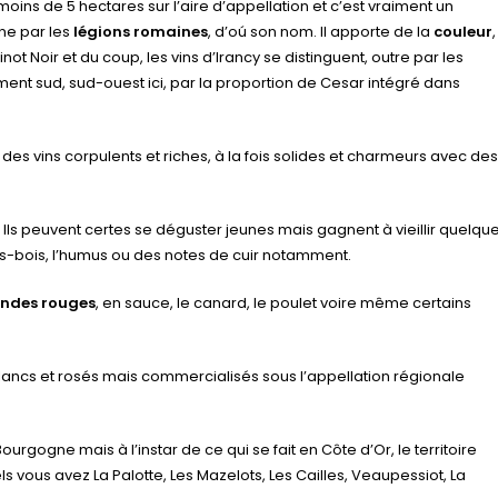
oins de 5 hectares sur l’aire d’appellation et c’est vraiment un
nne par les
légions romaines
, d’oú son nom. Il apporte de la
couleur
,
inot Noir et du coup, les vins d’Irancy se distinguent, outre par les
ment sud, sud-ouest ici, par la proportion de Cesar intégré dans
des vins corpulents et riches, à la fois solides et charmeurs avec des
. Ils peuvent certes se déguster jeunes mais gagnent à vieillir quelqu
us-bois, l’humus ou des notes de cuir notamment.
andes rouges
, en sauce, le canard, le poulet voire même certains
s blancs et rosés mais commercialisés sous l’appellation régionale
gogne mais à l’instar de ce qui se fait en Côte d’Or, le territoire
s vous avez La Palotte, Les Mazelots, Les Cailles, Veaupessiot, La