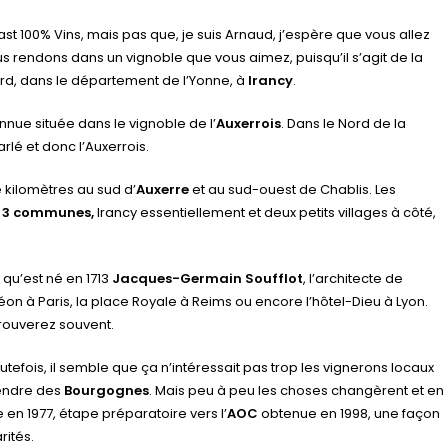
st 100% Vins, mais pas que, je suis Arnaud, j’espère que vous allez
s rendons dans un vignoble que vous aimez, puisqu’il s’agit de la
rd, dans le département de l’Yonne, à
Irancy
.
nue située dans le vignoble de l’
Auxerrois
. Dans le Nord de la
rlé et donc l’Auxerrois.
e kilomètres au sud d’
Auxerre
et au sud-ouest de Chablis. Les
r
3 communes,
Irancy essentiellement et deux petits villages à côté,
y qu’est né en 1713
Jacques-Germain Soufflot
, l’architecte de
 à Paris, la place Royale à Reims ou encore l’hôtel-Dieu à Lyon.
trouverez souvent.
outefois, il semble que ça n’intéressait pas trop les vignerons locaux
vendre des
Bourgognes
. Mais peu à peu les choses changèrent et en
en 1977, étape préparatoire vers l’
AOC
obtenue en 1998, une façon
rités.