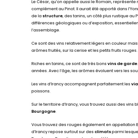
Le César, qu’on appelle aussi le Romain, représente m
complément au Pinot. Il aurait été apporté dans l’Yo
de la
structure
, des tanins, un côté plus rustique au P
différences géologiques ou d’exposition, essentielle
l’assemblage.
Ce sont des vins relativement légers en couleur mais 
arômes fruités, sur la cerise et les petits fruits rouges.
Riches en tanins, ce sont de très bons
vins de garde
années. Avec l’âge, les arômes évoluent vers les so
Les vins d’Irancy accompagnent parfaitement les
vi
poissons.
Sur le territoire d’Irancy, vous trouvez aussi des vin
Bourgogne
.
Vous trouvez des rouges également en appellation Bour
d’Irancy repose surtout sur des
climats
parmi lesquel