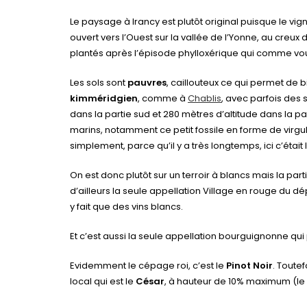
Le paysage à Irancy est plutôt original puisque le vig
ouvert vers l’Ouest sur la vallée de l’Yonne, au creux d
plantés après l’épisode phylloxérique qui comme vou
Les sols sont
pauvres
, caillouteux ce qui permet de 
kimméridgien
, comme à
Chablis
, avec parfois des s
dans la partie sud et 280 mètres d’altitude dans la pa
marins, notamment ce petit fossile en forme de virgu
simplement, parce qu’il y a très longtemps, ici c’était 
On est donc plutôt sur un terroir à blancs mais la parti
d’ailleurs la seule appellation Village en rouge du 
y fait que des vins blancs.
Et c’est aussi la seule appellation bourguignonne qu
Evidemment le cépage roi, c’est le
Pinot Noir
. Toute
local qui est le
César
, à hauteur de 10% maximum (le P