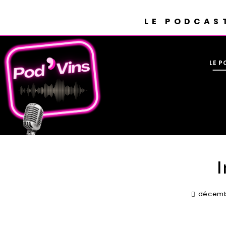
LE PODCAS
LE 
I
décembr