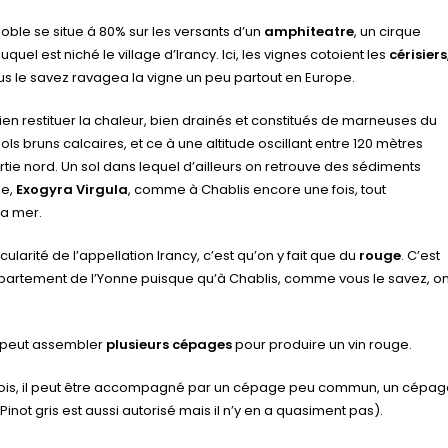
noble se situe á 80% sur les versants d’un
amphiteatre
, un cirque
uquel est niché le village d’Irancy. Ici, les vignes cotoient les
cérisiers
s le savez ravagea la vigne un peu partout en Europe.
bien restituer la chaleur, bien drainés et constitués de marneuses du
ols bruns calcaires, et ce à une altitude oscillant entre 120 mètres
rtie nord. Un sol dans lequel d’ailleurs on retrouve des sédiments
le,
Exogyra Virgula
, comme à Chablis encore une fois, tout
la mer.
cularité de l’appellation Irancy, c’est qu’on y fait que du
rouge
. C’est
département de l’Yonne puisque qu’à Chablis, comme vous le savez, o
i peut assembler
plusieurs cépages
pour produire un vin rouge.
fois, il peut être accompagné par un cépage peu commun, un cépag
inot gris est aussi autorisé mais il n’y en a quasiment pas).