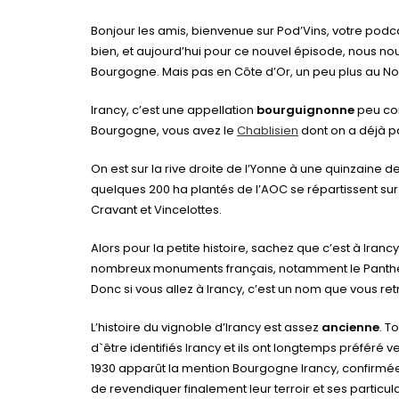
Bonjour les amis, bienvenue sur Pod’Vins, votre podca
bien, et aujourd’hui pour ce nouvel épisode, nous nou
Bourgogne. Mais pas en Côte d’Or, un peu plus au No
Irancy, c’est une appellation
bourguignonne
peu con
Bourgogne, vous avez le
Chablisien
dont on a déjà pa
On est sur la rive droite de l’Yonne à une quinzaine d
quelques 200 ha plantés de l’AOC se répartissent su
Cravant et Vincelottes.
Alors pour la petite histoire, sachez que c’est à Iranc
nombreux monuments français, notamment le Panthéon
Donc si vous allez à Irancy, c’est un nom que vous re
L’histoire du vignoble d’Irancy est assez
ancienne
. T
d`être identifiés Irancy et ils ont longtemps préféré 
1930 apparût la mention Bourgogne Irancy, confirmée 
de revendiquer finalement leur terroir et ses particula