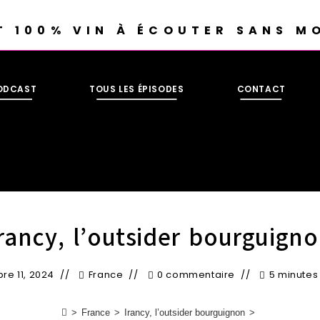
T 100% VIN À ÉCOUTER SANS M
PODCAST
TOUS LES ÉPISODES
CONTACT
rancy, l’outsider bourguign
e 11, 2024
France
0 commentaire
5 minutes
>
France
>
Irancy, l’outsider bourguignon
>