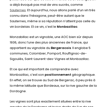
a déjà évoqué pas mal de vins sucrés, comme
Sauternes
. Et aujourd’hui, nous allons parlé d’un vin très
connu dans l’héxagone, peut-être autant que le
Sauternes, même si sa réputation n’atteint pas celle du
vin bordelais. Et ce vin, c’est le
Monbazillac
.
Monzabillac est un vignoble, une AOC bien sûr depuis
1936, donc l’une des plus anciennes de France, qui
appartient au vignoble du
Bergeracois
. Il englobe 5
communes, Colombier, Pomport, Rouffignac-de-
Sigoulès, Saint-Laurent-des-Vignes et Monbazillac.
Et ce qui est important de comprendre avec
Monbazillac, c’est son
positionnement
géographique.
En effet, on se trouve au Sud de Bergerac, à peu près à
la même latitude que Bordeaux, sur la rive gauche de la
Dordogne.
Les vignes sont plus exactement situées entre la rive
gauche de la Dordogne et la rive droite de l’un de ses