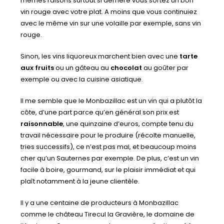
mêmes raisons surtout si derrière vous sortez un bon
vin rouge avec votre plat. A moins que vous continuiez
avec le même vin sur une volaille par exemple, sans vin
rouge.
Sinon, les vins liquoreux marchent bien avec une
tarte
aux fruits
ou un gâteau au
chocolat
au goûter par
exemple ou avec la cuisine asiatique.
Il me semble que le Monbazillac est un vin qui a plutôt la
côte, d’une part parce qu’en général son prix est
raisonnable
, une quinzaine d’euros, compte tenu du
travail nécessaire pour le produire (récolte manuelle,
tries successifs), ce n’est pas mal, et beaucoup moins
cher qu’un Sauternes par exemple. De plus, c’est un vin
facile à boire, gourmand, sur le plaisir immédiat et qui
plaît notamment à la jeune clientèle.
Il y a une centaine de producteurs à Monbazillac
comme le château Tirecul la Gravière, le domaine de