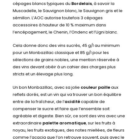
cépages blancs typiques du
Bordelais
, à savoir la
Muscadelle, le Sauvignon blanc, le Sauvignon gris et le
sémillon. L’AOC autorise toutefois 3 cépages
accessoires à hauteur de 10 % maximum dans
l’encépagement, le Chenin, l’Ondenc et l’Ugni blanc.
Cela donne donc des vins sucrés, 45 g/l au minimum
pour un Monbazillac classique et 85 g/l pour les
sélections de grains nobles, une mention réservée à
des vins devant obéir à un cahier des charges plus
stricts et un élevage plus long.
Un bon Monbazillac, avec sa jolie
couleur paille
aux
reflets dorés, est un vin qui va trouver un bon équilibre
entre de la fraîcheur, de l’
acidité
capable de
compenser le sucre et faire que l’ensemble soit
agréable et digeste. Bien sûr, ce sont des vins avec une
extraordinaire
palette aromatique
, sur les fruits à
noyau, les fruits exotiques, des notes miellées, de fleurs
comme l’acacia que l’on retrouve souvent, puis avec le