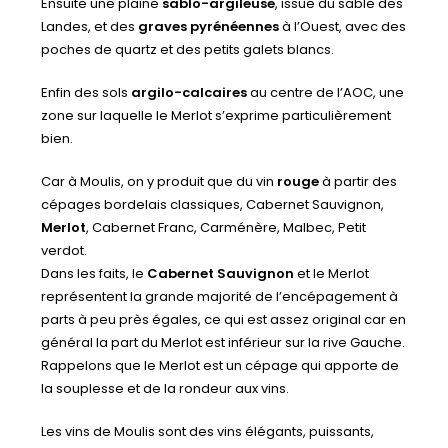
Ensuite une plaine
sablo-argileuse
, issue du sable des
Landes, et des
graves pyrénéennes
à l’Ouest, avec des
poches de quartz et des petits galets blancs.
Enfin des sols
argilo-calcaires
au centre de l’AOC, une
zone sur laquelle le Merlot s’exprime particulièrement
bien.
Car à Moulis, on y produit que du vin
rouge
à partir des
cépages bordelais classiques, Cabernet Sauvignon,
Merlot
, Cabernet Franc, Carménère, Malbec, Petit
verdot.
Dans les faits, le
Cabernet Sauvignon
et le Merlot
représentent la grande majorité de l’encépagement à
parts à peu près égales, ce qui est assez original car en
général la part du Merlot est inférieur sur la rive Gauche.
Rappelons que le Merlot est un cépage qui apporte de
la souplesse et de la rondeur aux vins.
Les vins de Moulis sont des vins élégants, puissants,