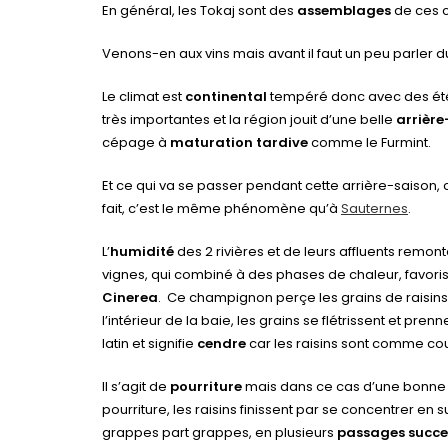
En général, les Tokaj sont des
assemblages
de ces 
Venons-en aux vins mais avant il faut un peu parler d
Le climat est
continental
tempéré donc avec des étés 
très importantes et la région jouit d’une belle
arrière
cépage à
maturation tardive
comme le Furmint.
Et ce qui va se passer pendant cette arrière-saison,
fait, c’est le même phénomène qu’à
Sauternes
.
L’
humidité
des 2 rivières et de leurs affluents remo
vignes, qui combiné à des phases de chaleur, favor
Cinerea
. Ce champignon perçe les grains de raisins
l’intérieur de la baie, les grains se flétrissent et pr
latin et signifie
cendre
car les raisins sont comme co
Il s’agit de
pourriture
mais dans ce cas d’une bonne p
pourriture, les raisins finissent par se concentrer en
grappes part grappes, en plusieurs
passages succe