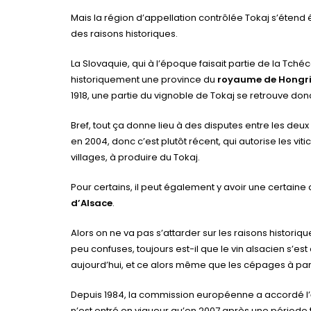
Mais la région d’appellation contrôlée Tokaj s’étend 
des raisons historiques.
La Slovaquie, qui à l’époque faisait partie de la Tch
historiquement une province du
royaume de Hongr
1918, une partie du vignoble de Tokaj se retrouve don
Bref, tout ça donne lieu à des disputes entre les d
en 2004, donc c’est plutôt récent, qui autorise les vit
villages, à produire du Tokaj.
Pour certains, il peut également y avoir une certaine c
d’Alsace
.
Alors on ne va pas s’attarder sur les raisons historiqu
peu confuses, toujours est-il que le vin alsacien s’es
aujourd’hui, et ce alors même que les cépages à partir
Depuis 1984, la commission européenne a accordé l’
n’est entré en vigueur qu’en 2007 après une période t