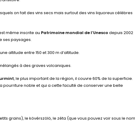
squels on fait des vins secs mais surtout des vins liquoreux célèbres
 est même inscrite au
Patrimoine mondial de l’Unesco
depuis 2002
 de ses paysages.
ne altitude entre 150 et 300 m d’altitude.
 mélangés à des graves volcaniques.
urmint
, le plus important de la région, il couvre 60% de la superficie.
pourriture noble et qui a cette faculté de conserver une belle
petits grains), le kövérszölö, le zéta (que vous pouvez voir sous le no