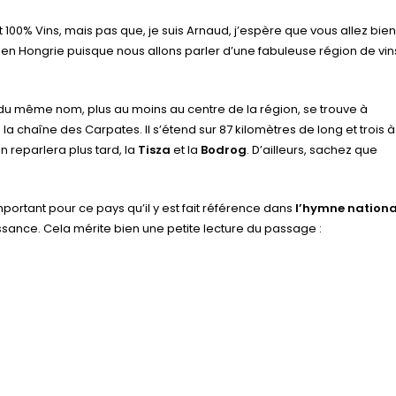
 100% Vins, mais pas que, je suis Arnaud, j’espère que vous allez bien
en Hongrie puisque nous allons parler d’une fabuleuse région de vin
 du même nom, plus au moins au centre de la région, se trouve à
 la chaîne des Carpates. Il s’étend sur 87 kilomètres de long et trois à
n reparlera plus tard, la
Tisza
et la
Bodrog
. D’ailleurs, sachez que
important pour ce pays qu’il y est fait référence dans
l’hymne nationa
sance. Cela mérite bien une petite lecture du passage :