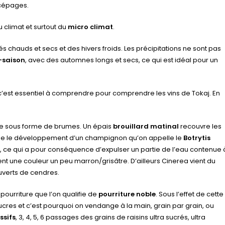
cépages.
u climat et surtout du
micro climat
.
chauds et secs et des hivers froids. Les précipitations ne sont pas
-saison
, avec des automnes longs et secs, ce qui est idéal pour un
 c’est essentiel à comprendre pour comprendre les vins de Tokaj. En
nte sous forme de brumes. Un épais
brouillard matinal
recouvre les
ise le développement d’un champignon qu’on appelle le
Botrytis
, ce qui a pour conséquence d’expulser un partie de l’eau contenue 
ennent une couleur un peu marron/grisâtre. D’ailleurs Cinerea vient du
uverts de cendres.
ourriture que l’on qualifie de
pourriture noble
. Sous l’effet de cette
 sucres et c’est pourquoi on vendange à la main, grain par grain, ou
ssifs
, 3, 4, 5, 6 passages des grains de raisins ultra sucrés, ultra