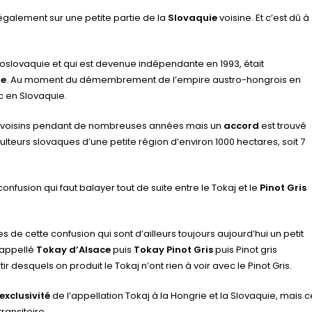
également sur une petite partie de la
Slovaquie
voisine. Et c’est dû à
écoslovaquie et qui est devenue indépendante en 1993, était
ie
. Au moment du démembrement de l’empire austro-hongrois en
c en Slovaquie.
eux voisins pendant de nombreuses années mais un
accord
est trouvé
iculteurs slovaques d’une petite région d’environ 1000 hectares, soit 7
onfusion qui faut balayer tout de suite entre le Tokaj et le
Pinot Gris
es de cette confusion qui sont d’ailleurs toujours aujourd’hui un petit
t appellé
Tokay d’Alsace
puis
Tokay Pinot Gris
puis Pinot gris
 desquels on produit le Tokaj n’ont rien à voir avec le Pinot Gris.
exclusivité
de l’appellation Tokaj à la Hongrie et la Slovaquie, mais c
ransitoire.