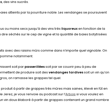
ux
, des vins sucrés.
aies atteints par la pourriture noble. Les vendanges se poursuivent
plus ou moins secs jusqu’à des vins très
liquoreux
en fonction de la
 à dire séchés sur le cep de vigne et la quantité de baies botytrisées
s avec des raisins mûrs comme dans n’importe quel vignoble. On
 de pomme notamment.
inissent soit par
passerillées
soit par se couvrir peu à peu de
ermettent de produire soit des
vendanges tardives
soit un vin qu’on
 En gros, on ramasse les grappes tel quel.
c produit à partir de grappes très mûres mais saines, élevé en fût en
e Jerez, je vous renvoie au podcast sur l’
Arbois
si vous voulez en
 un vin doux élaboré à partir de grappes contenant un grand nombre