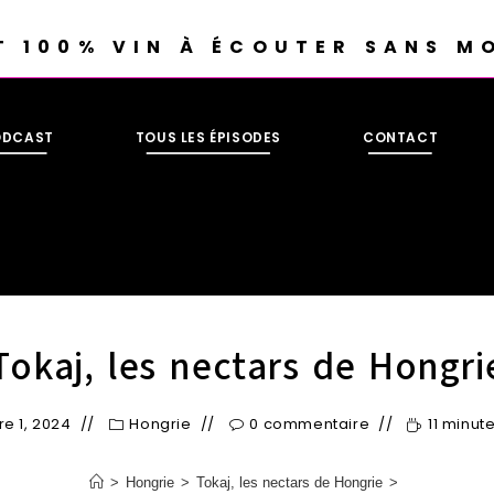
T 100% VIN À ÉCOUTER SANS M
ODCAST
TOUS LES ÉPISODES
CONTACT
Tokaj, les nectars de Hongri
e 1, 2024
Hongrie
0 commentaire
11 minut
>
Hongrie
>
Tokaj, les nectars de Hongrie
>