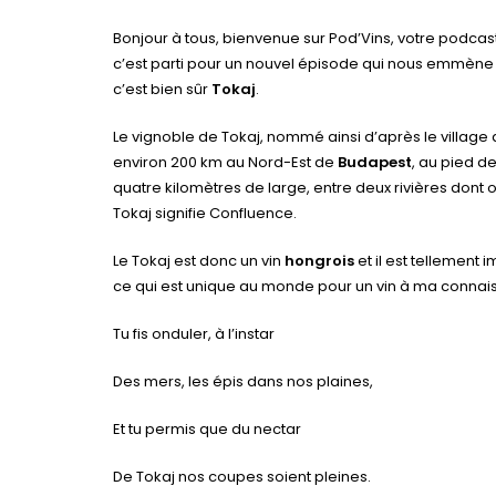
Bonjour à tous, bienvenue sur Pod’Vins, votre podcast
c’est parti pour un nouvel épisode qui nous emmène 
c’est bien sûr
Tokaj
.
Le vignoble de Tokaj, nommé ainsi d’après le village
environ 200 km au Nord-Est de
Budapest
, au pied de
quatre kilomètres de large, entre deux rivières dont o
Tokaj signifie Confluence.
Le Tokaj est donc un vin
hongrois
et il est tellement 
ce qui est unique au monde pour un vin à ma connais
Tu fis onduler, à l’instar
Des mers, les épis dans nos plaines,
Et tu permis que du nectar
De Tokaj nos coupes soient pleines.