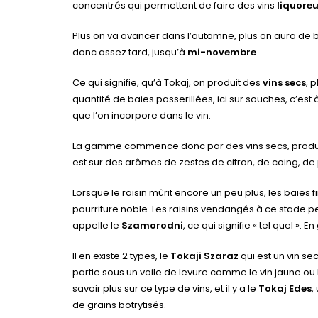
concentrés qui permettent de faire des vins
liquore
Plus on va avancer dans l’automne, plus on aura de b
donc assez tard, jusqu’à
mi-novembre
.
Ce qui signifie, qu’à Tokaj, on produit des
vins secs
, 
quantité de baies passerillées, ici sur souches, c’est
que l’on incorpore dans le vin.
La gamme commence donc par des vins secs, produit
est sur des arômes de zestes de citron, de coing,
Lorsque le raisin mûrit encore un peu plus, les baies f
pourriture noble. Les raisins vendangés à ce stade p
appelle le
Szamorodni
, ce qui signifie « tel quel ».
Il en existe 2 types, le
Tokaji Szaraz
qui est un vin se
partie sous un voile de levure comme le vin jaune ou l
savoir plus sur ce type de vins, et il y a le
Tokaj Edes
,
de grains botrytisés.