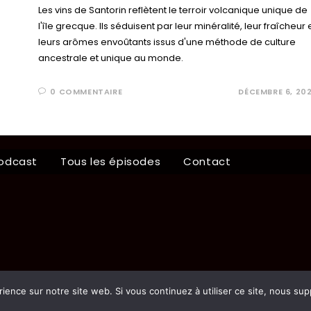
Les vins de Santorin reflètent le terroir volcanique unique de
l'île grecque. Ils séduisent par leur minéralité, leur fraîcheur 
leurs arômes envoûtants issus d'une méthode de culture
ancestrale et unique au monde.
0 COMMENTAIRE
DÉCEMBRE 6, 20
odcast
Tous les épisodes
Contact
rience sur notre site web. Si vous continuez à utiliser ce site, nous su
COPYRIGHT 2024 - TOUS DROITS RESERVES - MENTIONS LEGALES