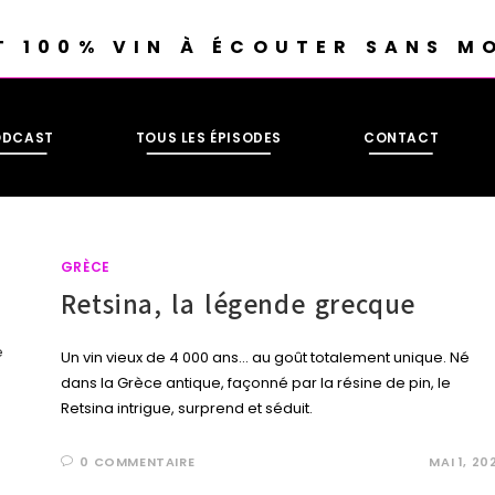
T 100% VIN À ÉCOUTER SANS M
ODCAST
TOUS LES ÉPISODES
CONTACT
GRÈCE
Retsina, la légende grecque
Un vin vieux de 4 000 ans... au goût totalement unique. Né
dans la Grèce antique, façonné par la résine de pin, le
Retsina intrigue, surprend et séduit.
0 COMMENTAIRE
MAI 1, 20