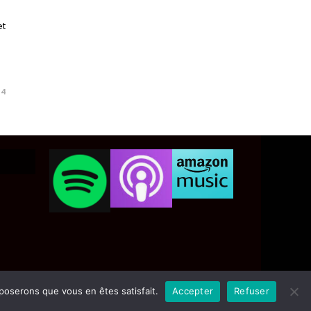
et
24
pposerons que vous en êtes satisfait.
Accepter
Refuser