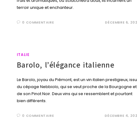
frais et aromatiques, ou Sciacchetrà doux, ils incarnent un
terroir unique et enchanteur.
0 COMMENTAIRE
DÉCEMBRE 6, 20
ITALIE
Barolo, l’élégance italienne
Le Barolo, joyau du Piémont, est un vin italien prestigieux, issu
du cépage Nebbiolo, qui se veut proche de la Bourgogne et
de son Pinot Noir. Deux vins qui se ressemblent et pourtant
bien différents.
0 COMMENTAIRE
DÉCEMBRE 4, 20