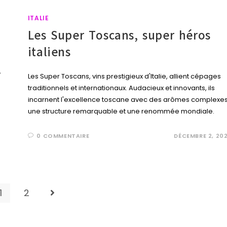
ITALIE
Les Super Toscans, super héros
italiens
Les Super Toscans, vins prestigieux d'Italie, allient cépages
traditionnels et internationaux. Audacieux et innovants, ils
incarnent l'excellence toscane avec des arômes complexes
une structure remarquable et une renommée mondiale.
0 COMMENTAIRE
DÉCEMBRE 2, 20
1
2