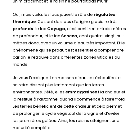
un microclimat et le raisin ne pourrait pas mûrir.
Oui, mais voilà, les lacs jouent le rôle de
régulateur
thermique
. Ce sont des lacs d’origine glaciaire très
profonds
. Le lac
Cayuga
, c’est cent trente-trois mètres
de profondeur, et le lac
Seneca
, cent quatre-vingt-huit
mètres donc, avec un volume d’eau très important. Et le
phénomène qui se produit est essentiel à comprendre
car on le retrouve dans différentes zones viticoles du
monde.
Je vous l’explique. Les masses d’eau se réchauffent et
se refroidissent plus lentement que les terres
environnantes. L’été, elles
emmagasinent
la chaleur et
la restitue à l’automne, quand il commence à faire froid.
Les terres bénéficient de cette chaleur et cela permet
de prolonger le cycle végétatif de la vigne et d’éviter
les premières gelées. Ainsi, les raisins atteignent une
maturité complète.