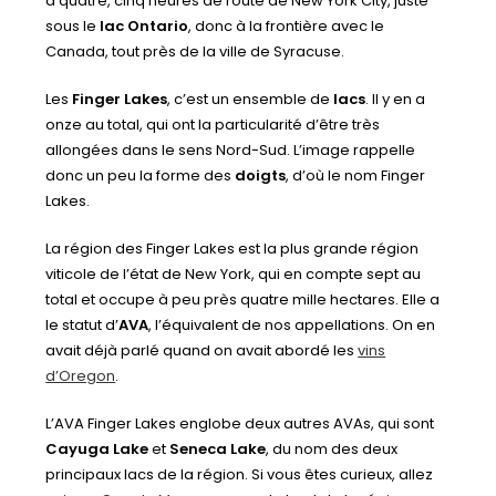
à quatre, cinq heures de route de New York City, juste
sous le
lac Ontario
, donc à la frontière avec le
Canada, tout près de la ville de Syracuse.
Les
Finger Lakes
, c’est un ensemble de
lacs
. Il y en a
onze au total, qui ont la particularité d’être très
allongées dans le sens Nord-Sud. L’image rappelle
donc un peu la forme des
doigts
, d’où le nom Finger
Lakes.
La région des Finger Lakes est la plus grande région
viticole de l’état de New York, qui en compte sept au
total et occupe à peu près quatre mille hectares. Elle a
le statut d’
AVA
, l’équivalent de nos appellations. On en
avait déjà parlé quand on avait abordé les
vins
d’Oregon
.
L’AVA Finger Lakes englobe deux autres AVAs, qui sont
Cayuga Lake
et
Seneca Lake
, du nom des deux
principaux lacs de la région. Si vous êtes curieux, allez