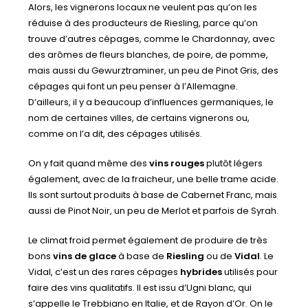
Alors, les vignerons locaux ne veulent pas qu’on les
réduise à des producteurs de Riesling, parce qu’on
trouve d’autres cépages, comme le Chardonnay, avec
des arômes de fleurs blanches, de poire, de pomme,
mais aussi du Gewurztraminer, un peu de Pinot Gris, des
cépages qui font un peu penser à l’Allemagne.
D’ailleurs, il y a beaucoup d’influences germaniques, le
nom de certaines villes, de certains vignerons ou,
comme on l’a dit, des cépages utilisés.
On y fait quand même des
vins rouges
plutôt légers
également, avec de la fraicheur, une belle trame acide.
Ils sont surtout produits à base de Cabernet Franc, mais
aussi de Pinot Noir, un peu de Merlot et parfois de Syrah.
Le climat froid permet également de produire de très
bons
vins de glace
à base de
Riesling
ou de
Vidal
. Le
Vidal, c’est un des rares cépages
hybrides
utilisés pour
faire des vins qualitatifs. Il est issu d’Ugni blanc, qui
s’appelle le Trebbiano en Italie, et de Rayon d’Or. On le