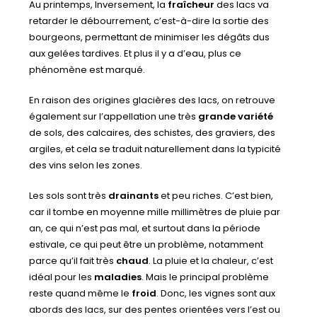
Au printemps, Inversement, la
fraîcheur
des lacs va
retarder le débourrement, c’est-à-dire la sortie des
bourgeons, permettant de minimiser les dégâts dus
aux gelées tardives. Et plus il y a d’eau, plus ce
phénomène est marqué.
En raison des origines glacières des lacs, on retrouve
également sur l’appellation une très
grande variété
de sols, des calcaires, des schistes, des graviers, des
argiles, et cela se traduit naturellement dans la typicité
des vins selon les zones.
Les sols sont très
drainants
et peu riches. C’est bien,
car il tombe en moyenne mille millimètres de pluie par
an, ce qui n’est pas mal, et surtout dans la période
estivale, ce qui peut être un problème, notamment
parce qu’il fait très
chaud
. La pluie et la chaleur, c’est
idéal pour les
maladies
. Mais le principal problème
reste quand même le
froid
. Donc, les vignes sont aux
abords des lacs, sur des pentes orientées vers l’est ou