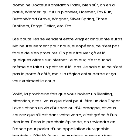
domaine Docteur Konstantin Frank, bien sûr, on en a
parlé, Wiemer, qui fut un pionnier, Hosmer, Fox Run,
ButtonWood Grove, Wagner, Silver Spring, Three
Brothers, Forge Cellar, etc. Etc.
Les bouteilles se vendent entre vingt et cinquante euros.
Malheureusement pour nous, européens, ce n’est pas
facile de s’en procurer. On peut trouver çà et là,
quelques offres sur internet. Le mieux, c’est quand
même de faire un petit saut là-bas. Je sais que ce n’est
pas la porte à côté, mais la région est superbe et ça
vaut vraiment le coup.
Voilà, la prochaine fois que vous boirez un Riesling,
attention, dites-vous que c’est peut-être un des Finger
Lakes et non un vin d’Alsace ou d’Allemagne, et vous
saurez que s’il est dans votre verre, c’est grâce à l’un
des lacs. Dans le prochain épisode, on reviendra en
France pour parler d’une appellation du vignoble
bordelais. D’ici là, faites-vous plaisir, buvez du bon,