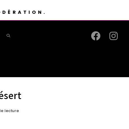
ODÉRATION.
ésert
de lecture