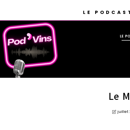
LE PODCAS
LE P
Le M
juille