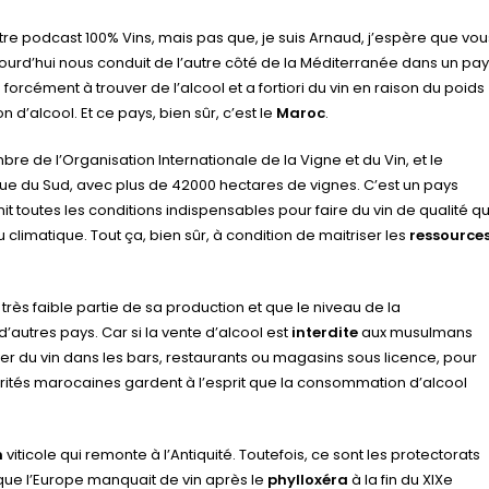
otre podcast 100% Vins, mais pas que, je suis Arnaud, j’espère que vou
jourd’hui nous conduit de l’autre côté de la Méditerranée dans un pa
orcément à trouver de l’alcool et a fortiori du vin en raison du poids
 d’alcool. Et ce pays, bien sûr, c’est le
Maroc
.
e de l’Organisation Internationale de la Vigne et du Vin, et le
ique du Sud, avec plus de 42000 hectares de vignes. C’est un pays
unit toutes les conditions indispensables pour faire du vin de qualité q
 climatique. Tout ça, bien sûr, à condition de maitriser les
ressource
e très faible partie de sa production et que le niveau de la
d’autres pays. Car si la vente d’alcool est
interdite
aux musulmans
ouver du vin dans les bars, restaurants ou magasins sous licence, pour
torités marocaines gardent à l’esprit que la consommation d’alcool
n
viticole qui remonte à l’Antiquité. Toutefois, ce sont les protectorats
que l’Europe manquait de vin après le
phylloxéra
à la fin du XIXe