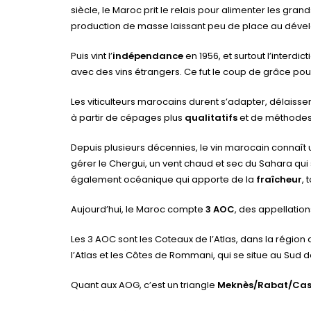
siècle, le Maroc prit le relais pour alimenter les g
production de masse laissant peu de place au dével
Puis vint l’
indépendance
en 1956, et surtout l’interdi
avec des vins étrangers. Ce fut le coup de grâce po
Les viticulteurs marocains durent s’adapter, délaisser
à partir de cépages plus
qualitatifs
et de méthodes 
Depuis plusieurs décennies, le vin marocain connaît 
gérer le Chergui, un vent chaud et sec du Sahara qui s
également océanique qui apporte de la
fraîcheur
, 
Aujourd’hui, le Maroc compte
3 AOC
, des appellation
Les 3 AOC sont les Coteaux de l’Atlas, dans la région
l’Atlas et les Côtes de Rommani, qui se situe au Sud 
Quant aux AOG, c’est un triangle
Meknès/Rabat/Ca