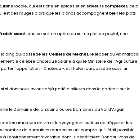
uisine locale, qui est riche en épices et en
saveurs complexes
, cela
qui est des rouges alors que les blancs accompagnent bien les plats
fraîchissant
, que ce soit en apéro ou sur un plat de poulet, une
 Holding qui possède les
Celliers de Meknès
, le leader du vin maroca
ement le célèbre Château Roslane à qui le Ministère de l’Agriculture
porter l’appellation « Château », et Thalvin qui possède aussi un
stel
dont nous avions déjà parlé d’ailleurs dans le podcast sur la
omme le Domaine de la Zouina ou Les Domaines du Val d’Argan.
our les amateurs de vin et les voyageurs curieux de déguster les
bon nombre de domaines marocains ont compris qu’il était possible
ce à l’environnement favorable dont ils bénéficient. Donc suivons de