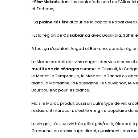
–
Fès-Meknès
dans les contreforts nord de l’Atlas. Ic
et Zerhoun,
-La
plaine côtière
autour de la capitale Rabat avec 
-Et la région de
Casablanca
avec Doukkala, Sahel e
A tout ça s’ajoutent Angad et Berkane, dans la région
Le Maroc produit des vins rouges, des vins blancs et
multitude de cépages
comme le Cinsault, le Carigna
le Merlot, le Tempranillo, le Malbec, le Tannat ou en
blanc, la Marsanne, la Roussanne, le Sauvignon, le Verm
Bourboulenc pour les blancs.
Mais le Maroc produit aussi un autre type de vin, à 
restaurant marocain, c’est le
vin gris
, populaire dan
Le vin gris, c’est un vin très pâle, gris/rosé, élaboré 
Grenache, en pressurage direct, quasiment sans ma