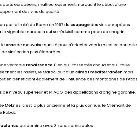
rands ports européens, malheureusement marquant le début d’une
oppement des vins de qualité.
ction par le traité de Rome en 1967 du
coupage
des vins européens
ur le vignoble marocain qui se réduisit comme peau de chagrin.
 le
vrac
de mauvaise qualité pour s’orienter vers la mise en bouteille
de vinification plus élaborées.
une véritable
renaissance
. Bien qu’il fasse très chaud et qu’il faille
èchent les raisins, le Maroc jouit d’un
climat méditerranéen
mais
tout en bénéficiant également de l’influence des montagnes de l’Atlas
s de niveau supérieur et 14 AOG, des appellations d’origine garantie.
 de Méknès, c’est la plus ancienne et la plus connue, le Crémant de
de Rabat.
sablanca
qui domine avec 3 zones principales :