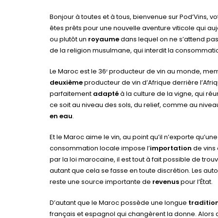
Bonjour à toutes et à tous, bienvenue sur Pod’Vins, v
êtes prêts pour une nouvelle aventure viticole qui au
ou plutôt un
royaume
dans lequel on ne s’attend pas f
de la religion musulmane, qui interdit la consommation
Le Maroc est le 36ᵉ producteur de vin au monde, membr
deuxième
producteur de vin d’Afrique derrière l’Afr
parfaitement
adapté
à la culture de la vigne, qui ré
ce soit au niveau des sols, du relief, comme au niveau
en eau
.
Et le Maroc aime le vin, au point qu’il n’exporte qu’un
consommation locale impose l’
importation
de vins 
par la loi marocaine, il est tout à fait possible de tr
autant que cela se fasse en toute discrétion. Les au
reste une source importante de
revenus
pour l’État.
D’autant que le Maroc possède une longue
traditio
français et espagnol qui changèrent la donne. Alors 