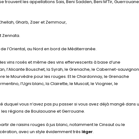
i se trouvent les appellations Sais, Beni Sadden, Beni M’Tir, Guerrouane
Chellah, Gharb, Zaer et Zemmour,
t Zennata.
 de l’Oriental, au Nord en bord de Méditerranée.
 des vins rosés et même des vins effervescents à base d’une
n, l’Alicante Bouschet, la Syrah, le Grenache, le Cabernet-sauvignon
core le Mourvèdre pour les rouges. Et le Chardonnay, le Grenache
entino, l’Ugni blanc, la Clairette, le Muscat, le Viognier, le
côté duquel vous n’avez pas pu passer si vous avez déjà mangé dans 
s les régions de Boulaouane et Gerrouane.
à partir de raisins rouges à jus blanc, notamment le Cinsaut ou le
cération, avec un style évidemment très
léger
.