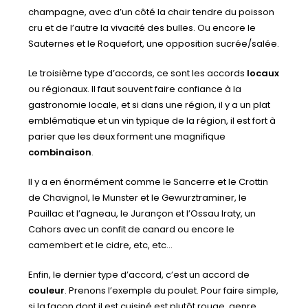
champagne, avec d’un côté la chair tendre du poisson
cru et de l’autre la vivacité des bulles. Ou encore le
Sauternes et le Roquefort, une opposition sucrée/salée.
Le troisième type d’accords, ce sont les accords
locaux
ou régionaux. Il faut souvent faire confiance à la
gastronomie locale, et si dans une région, il y a un plat
emblématique et un vin typique de la région, il est fort à
parier que les deux forment une magnifique
combinaison
.
Il y a en énormément comme le Sancerre et le Crottin
de Chavignol, le Munster et le Gewurztraminer, le
Pauillac et l’agneau, le Jurançon et l’Ossau Iraty, un
Cahors avec un confit de canard ou encore le
camembert et le cidre, etc, etc…
Enfin, le dernier type d’accord, c’est un accord de
couleur
. Prenons l’exemple du poulet. Pour faire simple,
si la façon dont il est cuisiné est plutôt rouge, genre