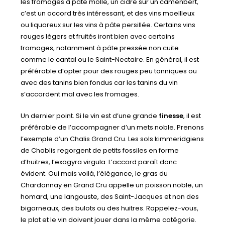
les fromages à pâte molle, un cidre sur un camenbert,
c’est un accord très intéressant, et des vins moellleux
ou liquoreux sur les vins à pâte persillée. Certains vins
rouges légers et fruités iront bien avec certains
fromages, notamment à pâte pressée non cuite
comme le cantal ou le Saint-Nectaire. En général, il est
préférable d’opter pour des rouges peu tanniques ou
avec des tanins bien fondus car les tanins du vin
s’accordent mal avec les fromages.
Un dernier point. Si le vin est d’une grande
finesse
, il est
préférable de l’accompagner d’un mets noble. Prenons
l’exemple d’un Chalis Grand Cru. Les sols kimmeridgiens
de Chablis regorgent de petits fossiles en forme
d’huitres, l’exogyra virgula. L’accord paraît donc
évident. Oui mais voilá, l’élégance, le gras du
Chardonnay en Grand Cru appelle un poisson noble, un
homard, une langouste, des Saint-Jacques et non des
bigorneaux, des bulots ou des huitres. Rappelez-vous,
le plat et le vin doivent jouer dans la même catégorie.