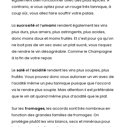
également bien fonctionner avec des plats épicés. A
contrario, si vous optez pour un rouge très tannique, à
coup sûr, vous allez faire souffrir votre palais.
La
sucrosité
et l’
umami
rendent également les vins
plus durs, plus amers, plus astringents, plus acides,
donc moins doux et moins fruités. Et c’est pour ça qu’on
ne boit pas de vin sec avec un plat sucré, vous risquez
de rendre le vin désagréable. Comme le Champagne
à la fin de votre repas.
Le
salé
et l’
acidité
rendent les vins plus souples, plus
fruités. Vous pouvez donc vous autoriser un vin avec de
l’acidité même un peu tannique puisque que l’accord
va le rendre plus souple. Mais attention il est préférable
que le vin ait quand même plus d’acidité que le plat.
Sur les
fromages
, les accords sont très nombreux en
fonction des grandes familles de fromages. On
privilégie plutôt les vins blancs, secs et minéraux pour