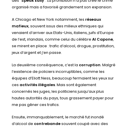
des “
Speak Easy
”. La prohibition n’a pas créé le crime
organisé mais a favorisé grandement son expansion.
A Chicago et New York notamment, les
réseaux
mafieux
, souvent issus des milieux ethniques qui
venaient d’arriver aux Etats-Unis, italiens, juifs d’Europe
de l’est, irlandais, comme celui du célèbre
Al Capone
,
se mirent en place : trafic d’alcool, drogue, prostitution,
jeux d’argent et j’en passe.
La deuxième conséquence, c’est la
corruption
. Malgré
l’existence de policiers incorruptibles, comme les
équipes d’Eliott Ness, beaucoup fermaient les yeux sur
ces
activités illégales
. Mais sont également
concernés les juges, les politiciens jusqu’aux plus
hautes autorités du pays, tous grassement payer pour
me pas gêner ces trafics.
Ensuite, immanquablement, le marché fut inondé
d’alcool de
contrebande
souvent coupé avec des