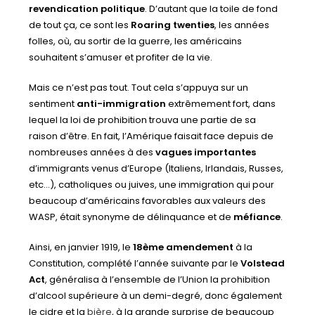
revendication politique
. D’autant que la toile de fond
de tout ça, ce sont les
Roaring twenties
, les années
folles, où, au sortir de la guerre, les américains
souhaitent s’amuser et profiter de la vie.
Mais ce n’est pas tout. Tout cela s’appuya sur un
sentiment
anti-immigration
extrêmement fort, dans
lequel la loi de prohibition trouva une partie de sa
raison d’être. En fait, l’Amérique faisait face depuis de
nombreuses années à des
vagues importantes
d’immigrants venus d’Europe (Italiens, Irlandais, Russes,
etc…), catholiques ou juives, une immigration qui pour
beaucoup d’américains favorables aux valeurs des
WASP, était synonyme de délinquance et de
méfiance
.
Ainsi, en janvier 1919, le
18ème amendement
à la
Constitution, complété l’année suivante par le
Volstead
Act
, généralisa à l’ensemble de l’Union la prohibition
d’alcool supérieure à un demi-degré, donc également
le cidre et la
bière
, à la grande surprise de beaucoup