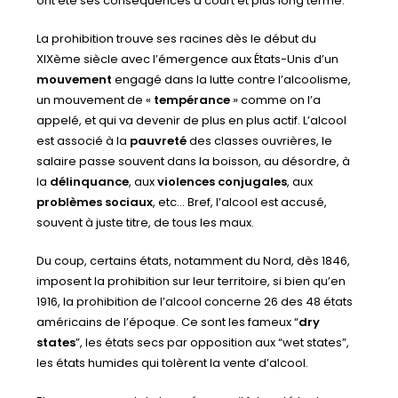
ont été ses conséquences à court et plus long terme.
La prohibition trouve ses racines dès le début du
XIXème siècle avec l’émergence aux États-Unis d’un
mouvement
engagé dans la lutte contre l’alcoolisme,
un mouvement de «
tempérance
» comme on l’a
appelé, et qui va devenir de plus en plus actif. L’alcool
est associé à la
pauvreté
des classes ouvrières, le
salaire passe souvent dans la boisson, au désordre, à
la
délinquance
, aux
violences conjugales
, aux
problèmes sociaux
, etc… Bref, l’alcool est accusé,
souvent à juste titre, de tous les maux.
Du coup, certains états, notamment du Nord, dès 1846,
imposent la prohibition sur leur territoire, si bien qu’en
1916, la prohibition de l’alcool concerne 26 des 48 états
américains de l’époque. Ce sont les fameux “
dry
states
”, les états secs par opposition aux “wet states”,
les états humides qui tolèrent la vente d’alcool.