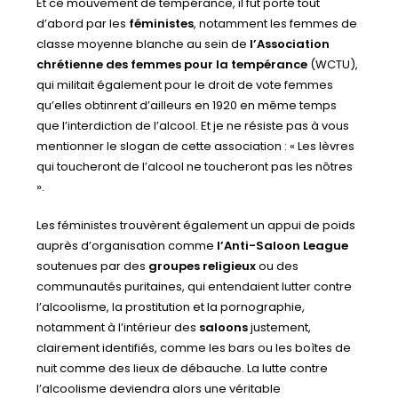
Et ce mouvement de tempérance, il fut porté tout
d’abord par les
féministes
, notamment les femmes de
classe moyenne blanche au sein de
l’Association
chrétienne des femmes pour la tempérance
(WCTU),
qui militait également pour le droit de vote femmes
qu’elles obtinrent d’ailleurs en 1920 en même temps
que l’interdiction de l’alcool. Et je ne résiste pas à vous
mentionner le slogan de cette association : « Les lèvres
qui toucheront de l’alcool ne toucheront pas les nôtres
».
Les féministes trouvèrent également un appui de poids
auprès d’organisation comme
l’Anti-Saloon League
soutenues par des
groupes religieux
ou des
communautés puritaines, qui entendaient lutter contre
l’alcoolisme, la prostitution et la pornographie,
notamment à l’intérieur des
saloons
justement,
clairement identifiés, comme les bars ou les boìtes de
nuit comme des lieux de débauche. La lutte contre
l’alcoolisme deviendra alors une véritable