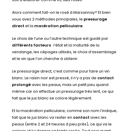
Alors comment fait-on le rosé à Marsannay? Et bien
vous avez 2 méthodes principales, le
pressurage
direct
et la
macération pelliculaire
.
Le choix de l’une ou l’autre technique est guidé par
différents facteurs
: l’état et la maturité de la
vendange, les cépages utilisés, le choix d’assemblage
et le vin que l’on cherche à obtenir.
Le pressurage direct, c’est comme pour faire un vin
blanc. Le raisin noir est pressé, il n’y a pas de
contact
prolongé
avec les peaux, mais un petit peu quand
même car on effectue un pressurage très lent, ce qui
fait que le jus blanc se colore légèrement.
Et la macération pelliculaire, comme son nom l’indique,
fait que le jus blanc va rester en
contact
avec les
peaux (entre 2 et 24 heures à peu près), ce qui va le
colorer et lui donner sa teinte rosée. Tout ceci avant