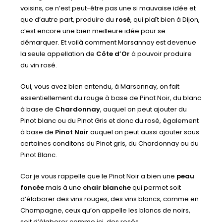
voisins, ce n’est peut-être pas une si mauvaise idée et
que d’autre part, produire du
rosé
, qui plaît bien à Dijon,
c’est encore une bien meilleure idée pour se
démarquer. Et voilà comment Marsannay est devenue
la seule appellation de
Côte d’Or
à pouvoir produire
du vin rosé.
Oui, vous avez bien entendu, à Marsannay, on fait
essentiellement du rouge à base de Pinot Noir, du blanc
à base de
Chardonnay
, auquel on peut ajouter du
Pinot blanc ou du Pinot Gris et donc du rosé, également
à base de
Pinot Noir
auquel on peut aussi ajouter sous
certaines conditons du Pinot gris, du Chardonnay ou du
Pinot Blanc.
Car je vous rappelle que le Pinot Noir a bien une
peau
foncée
mais à une
chair blanche
qui permet soit
d’élaborer des vins rouges, des vins blancs, comme en
Champagne, ceux qu’on appelle les blancs de noirs,
soit d’élaborer comme ici, des rosés.