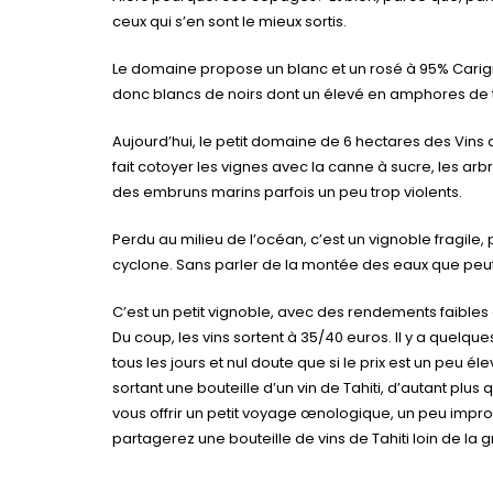
ceux qui s’en sont le mieux sortis.
Le domaine propose un blanc et un rosé à 95% Carigna
donc blancs de noirs dont un élevé en amphores de ter
Aujourd’hui, le petit domaine de 6 hectares des Vins de
fait cotoyer les vignes avec la canne à sucre, les arbre
des embruns marins parfois un peu trop violents.
Perdu au milieu de l’océan, c’est un vignoble fragile,
cyclone. Sans parler de la montée des eaux que peut 
C’est un petit vignoble, avec des rendements faibles
Du coup, les vins sortent à 35/40 euros. Il y a quelques 
tous les jours et nul doute que si le prix est un peu 
sortant une bouteille d’un vin de Tahiti, d’autant plu
vous offrir un petit voyage œnologique, un peu improb
partagerez une bouteille de vins de Tahiti loin de la g