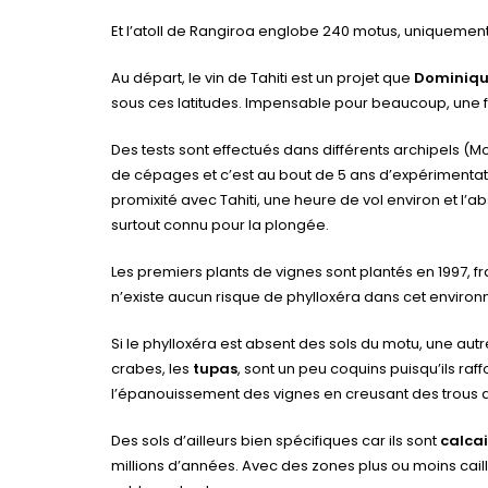
Et l’atoll de Rangiroa englobe 240 motus, uniquemen
Au départ, le vin de Tahiti est un projet que
Dominiqu
sous ces latitudes. Impensable pour beaucoup, une fo
Des tests sont effectués dans différents archipels (
de cépages et c’est au bout de 5 ans d’expérimentati
promixité avec Tahiti, une heure de vol environ et l
surtout connu pour la plongée.
Les premiers plants de vignes sont plantés en 1997, f
n’existe aucun risque de phylloxéra dans cet enviro
Si le phylloxéra est absent des sols du motu, une aut
crabes, les
tupas
, sont un peu coquins puisqu’ils raf
l’épanouissement des vignes en creusant des trous a
Des sols d’ailleurs bien spécifiques car ils sont
calcai
millions d’années. Avec des zones plus ou moins cail