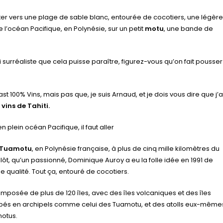
ter vers une plage de sable blanc, entourée de cocotiers, une légère
 l’océan Pacifique, en Polynésie, sur un petit
motu
, une bande de
 surréaliste que cela puisse paraître, figurez-vous qu’on fait pousser
t 100% Vins, mais pas que, je suis Arnaud, et je dois vous dire que j’a
x
vins de Tahiti.
n plein océan Pacifique, il faut aller
Tuamotu
, en Polynésie française, à plus de cinq mille kilomètres du
t ilôt, qu’un passionné, Dominique Auroy a eu la folle idée en 1991 de
de qualité. Tout ça, entouré de cocotiers.
composée de plus de 120 îles, avec des îles volcaniques et des îles
oupés en archipels comme celui des Tuamotu, et des atolls eux-même
motus.