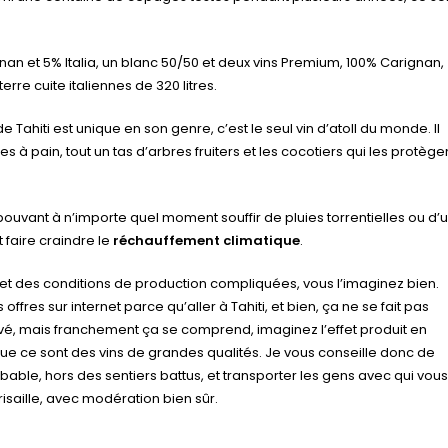
n et 5% Italia, un blanc 50/50 et deux vins Premium, 100% Carignan,
re cuite italiennes de 320 litres.
 Tahiti est unique en son genre, c’est le seul vin d’atoll du monde. Il
s à pain, tout un tas d’arbres fruiters et les cocotiers qui les protège
 pouvant à n’importe quel moment souffir de pluies torrentielles ou d’
faire craindre le
réchauffement climatique
.
 et des conditions de production compliquées, vous l’imaginez bien.
offres sur internet parce qu’aller à Tahiti, et bien, ça ne se fait pas
élevé, mais franchement ça se comprend, imaginez l’effet produit en
s que ce sont des vins de grandes qualités. Je vous conseille donc de
able, hors des sentiers battus, et transporter les gens avec qui vous
risaille, avec modération bien sûr.