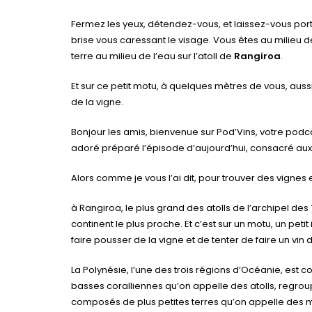
Fermez les yeux, détendez-vous, et laissez-vous por
brise vous caressant le visage. Vous êtes au milieu de
terre au milieu de l’eau sur l’atoll de
Rangiroa
.
Et sur ce petit motu, à quelques mètres de vous, aussi
de la vigne.
Bonjour les amis, bienvenue sur Pod’Vins, votre podcas
adoré préparé l’épisode d’aujourd’hui, consacré au
Alors comme je vous l’ai dit, pour trouver des vignes e
à Rangiroa, le plus grand des atolls de l’archipel des
continent le plus proche. Et c’est sur un motu, un peti
faire pousser de la vigne et de tenter de faire un vin 
La Polynésie, l’une des trois régions d’Océanie, est 
basses coralliennes qu’on appelle des atolls, regr
composés de plus petites terres qu’on appelle des 