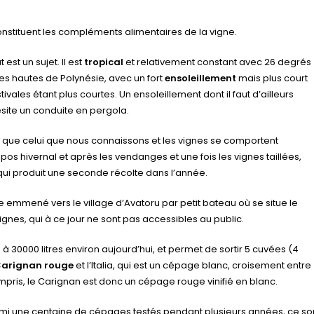
nstituent les compléments alimentaires de la vigne.
est un sujet. Il est
tropical
et relativement constant avec 26 degrés
îles hautes de Polynésie, avec un fort
ensoleillement
mais plus court
vales étant plus courtes. Un ensoleillement dont il faut d’ailleurs
ésite un conduite en pergola.
que celui que nous connaissons et les vignes se comportent
pos hivernal et après les vendanges et une fois les vignes taillées,
ui produit une seconde récolte dans l’année.
te emmené vers le village d’Avatoru par petit bateau où se situe le
 vignes, qui à ce jour ne sont pas accessibles au public.
 à 30000 litres environ aujourd’hui, et permet de sortir 5 cuvées (4
arignan rouge
et l’Italia, qui est un cépage blanc, croisement entre
pris, le Carignan est donc un cépage rouge vinifié en blanc.
rmi une centaine de cépages testés pendant plusieurs années, ce so