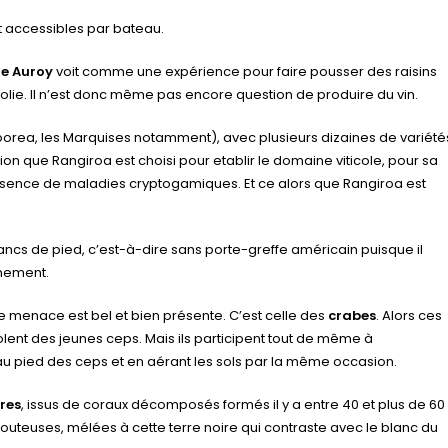
t accessibles par bateau.
e Auroy
voit comme une expérience pour faire pousser des raisins
lie. Il n’est donc même pas encore question de produire du vin.
Moorea, les Marquises notamment), avec plusieurs dizaines de variété
on que Rangiroa est choisi pour etablir le domaine viticole, pour sa
’absence de maladies cryptogamiques. Et ce alors que Rangiroa est
rancs de pied, c’est-à-dire sans porte-greffe américain puisque il
nnement.
re menace est bel et bien présente. C’est celle des
crabes
. Alors ces
folent des jeunes ceps. Mais ils participent tout de même à
u pied des ceps et en aérant les sols par la même occasion.
res
, issus de coraux décomposés formés il y a entre 40 et plus de 60
louteuses, mélées à cette terre noire qui contraste avec le blanc du