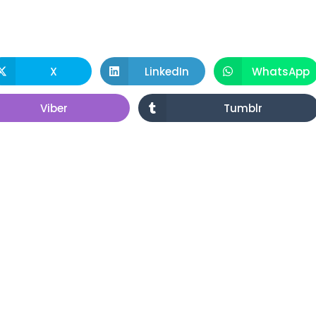
X
LinkedIn
WhatsApp
Viber
Tumblr