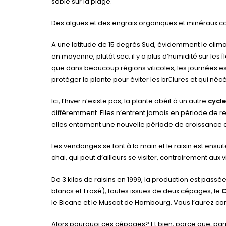
sable sur la plage.
Des algues et des engrais organiques et minéraux co
A une latitude de 15 degrés Sud, évidemment le climat 
en moyenne, plutôt sec, il y a plus d’humidité sur les 
que dans beaucoup régions viticoles, les journées esti
protéger la plante pour éviter les brûlures et qui néc
Ici, l’hiver n’existe pas, la plante obéit à un autre
cycle
différemment. Elles n’entrent jamais en période de re
elles entament une nouvelle période de croissance q
Les vendanges se font à la main et le raisin est ensui
chai, qui peut d’ailleurs se visiter, contrairement aux
De 3 kilos de raisins en 1999, la production est passée
blancs et 1 rosé), toutes issues de deux cépages, le
C
le Bicane et le Muscat de Hambourg. Vous l’aurez com
Alors pourquoi ces cépages? Et bien, parce que, pa