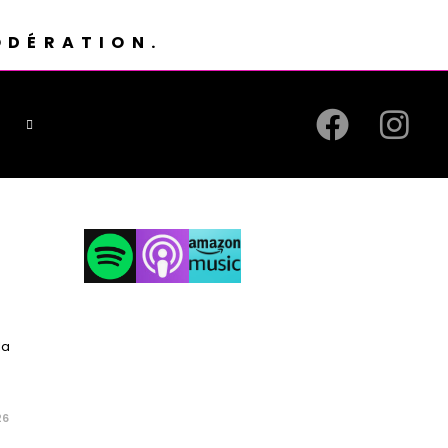
ODÉRATION.
la
26