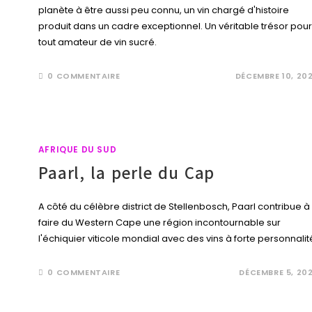
planète à être aussi peu connu, un vin chargé d'histoire
produit dans un cadre exceptionnel. Un véritable trésor pour
tout amateur de vin sucré.
0 COMMENTAIRE
DÉCEMBRE 10, 20
AFRIQUE DU SUD
Paarl, la perle du Cap
A côté du célèbre district de Stellenbosch, Paarl contribue à
faire du Western Cape une région incontournable sur
l'échiquier viticole mondial avec des vins à forte personnalit
0 COMMENTAIRE
DÉCEMBRE 5, 20